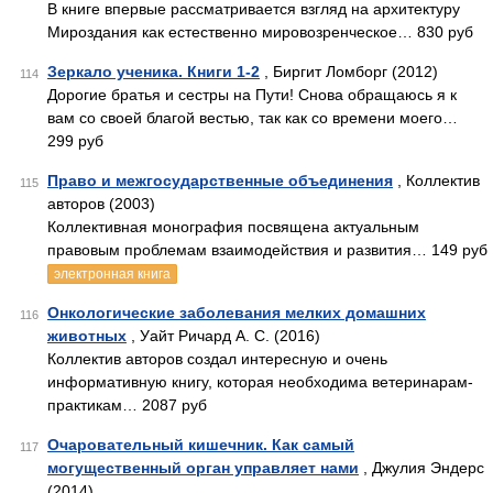
В книге впервые рассматривается взгляд на архитектуру
Мироздания как естественно мировозренческое… 830 руб
Зеркало ученика. Книги 1-2
, Биргит Ломборг (2012)
114
Дорогие братья и сестры на Пути! Снова обращаюсь я к
вам со своей благой вестью, так как со времени моего…
299 руб
Право и межгосударственные объединения
, Коллектив
115
авторов (2003)
Коллективная монография посвящена актуальным
правовым проблемам взаимодействия и развития… 149 руб
электронная книга
Онкологические заболевания мелких домашних
116
животных
, Уайт Ричард А. С. (2016)
Коллектив авторов создал интересную и очень
информативную книгу, которая необходима ветеринарам-
практикам… 2087 руб
Очаровательный кишечник. Как самый
117
могущественный орган управляет нами
, Джулия Эндерс
(2014)