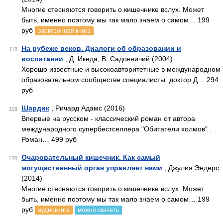
Многие стесняются говорить о кишечнике вслух. Может
быть, именно поэтому мы так мало знаем о самом… 199
руб
электронная книга
На рубеже веков. Диалоги об образовании и
118
воспитании
, Д. Икеда, В. Садовничий (2004)
Хорошо известные и высокоавторитетные в международном
образовательном сообществе специалисты: доктор Д… 294
руб
Шардик
, Ричард Адамс (2016)
119
Впервые на русском - классический роман от автора
международного супербестселлера "Обитатели холмов" .
Роман… 499 руб
Очаровательный кишечник. Как самый
120
могущественный орган управляет нами
, Джулия Эндерс
(2014)
Многие стесняются говорить о кишечнике вслух. Может
быть, именно поэтому мы так мало знаем о самом… 199
руб
аудиокнига
можно скачать