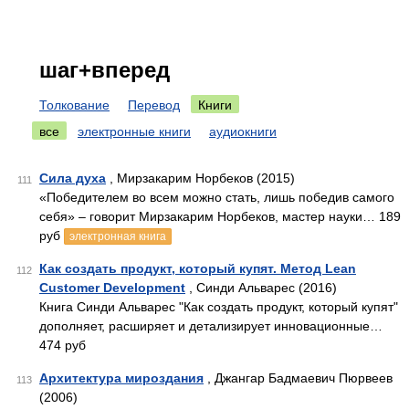
шаг+вперед
Толкование
Перевод
Книги
все
электронные книги
аудиокниги
Сила духа
, Мирзакарим Норбеков (2015)
111
«Победителем во всем можно стать, лишь победив самого
себя» – говорит Мирзакарим Норбеков, мастер науки… 189
руб
электронная книга
Как создать продукт, который купят. Метод Lean
112
Customer Development
, Синди Альварес (2016)
Книга Синди Альварес "Как создать продукт, который купят"
дополняет, расширяет и детализирует инновационные…
474 руб
Архитектура мироздания
, Джангар Бадмаевич Пюрвеев
113
(2006)